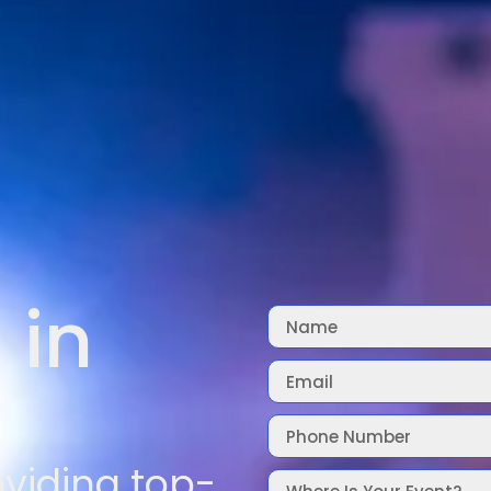
 in
oviding top-