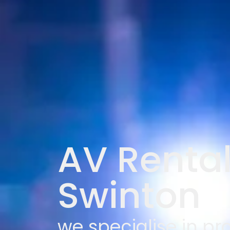
AV Rental
Swinton
we specialise in pr