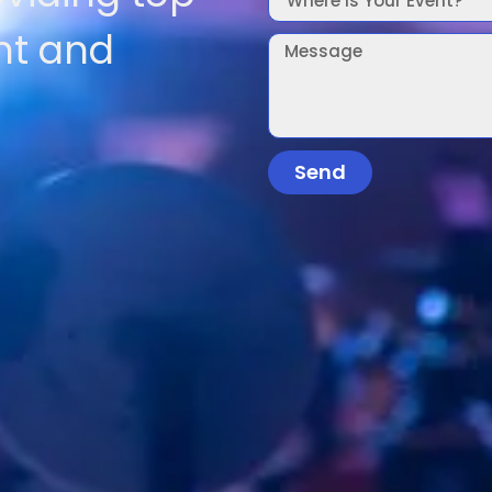
nt and
Send