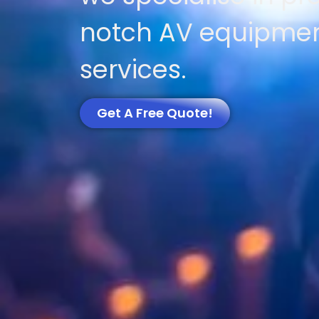
notch AV equipme
services.
Get A Free Quote!